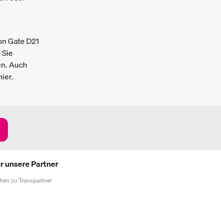
on Gate D21
 Sie
en. Auch
ier.
r unsere Partner
hen zu Transpartner