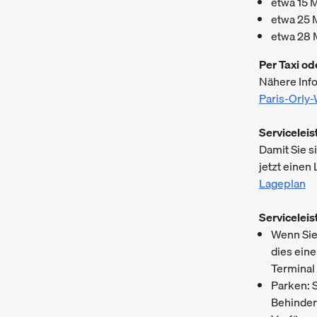
etwa 15 
etwa 25 
etwa 28 
Per Taxi o
Nähere Info
Paris-Orly-
Servicelei
Damit Sie s
jetzt einen
Lageplan
Servicelei
Wenn Sie 
dies eine
Terminal
Parken: 
Behinder