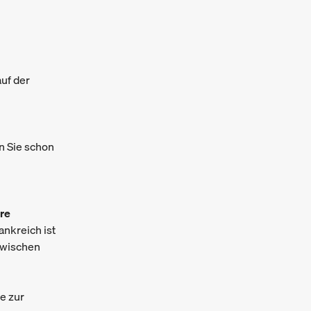
uf der
n Sie schon
re
ankreich ist
 zwischen
e zur