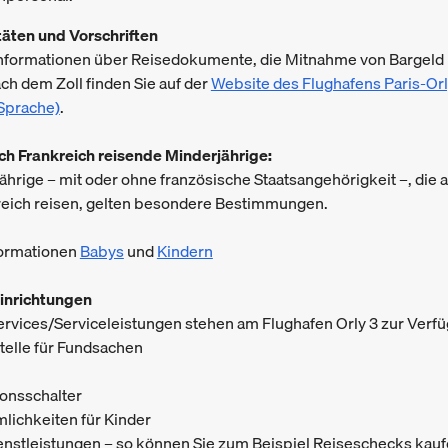
täten und Vorschriften
Informationen über Reisedokumente, die Mitnahme von Bargeld 
ch dem Zoll finden Sie auf der
Website des Flughafens Paris-Orl
 Sprache)
.
ch Frankreich reisende Minderjährige:
ährige – mit oder ohne französische Staatsangehörigkeit –, die 
reich reisen, gelten besondere Bestimmungen.
formationen
Babys
und
Kindern
inrichtungen
rvices/Serviceleistungen stehen am Flughafen Orly 3 zur Verf
elle für Fundsachen
ionsschalter
mlichkeiten für Kinder
enstleistungen – so können Sie zum Beispiel Reiseschecks kau