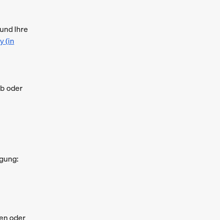
und Ihre
y (in
ab oder
ügung:
fen oder