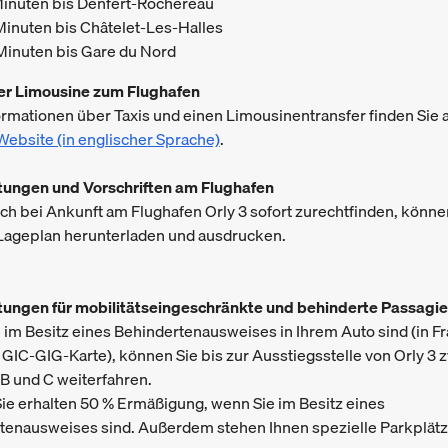
Minuten bis Denfert-Rochereau
Minuten bis Châtelet-Les-Halles
Minuten bis Gare du Nord
der Limousine zum Flughafen
rmationen über Taxis und einen Limousinentransfer finden Sie a
Website (in englischer Sprache)
.
stungen und Vorschriften am Flughafen
ich bei Ankunft am Flughafen Orly 3 sofort zurechtfinden, könne
 Lageplan herunterladen und ausdrucken.
stungen für mobilitätseingeschränkte und behinderte Passagie
im Besitz eines Behindertenausweises in Ihrem Auto sind (in Fr
 GIC-GIG-Karte), können Sie bis zur Ausstiegsstelle von Orly 3
 B und C weiterfahren.
Sie erhalten 50 % Ermäßigung, wenn Sie im Besitz eines
tenausweises sind. Außerdem stehen Ihnen spezielle Parkplätz