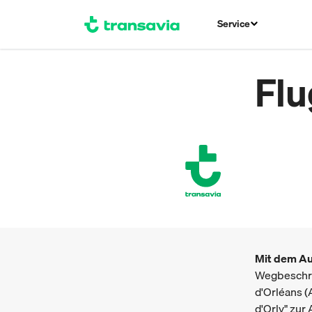
Service
Flu
Mit dem Au
Wegbeschre
d'Orléans (
d'Orly" zur