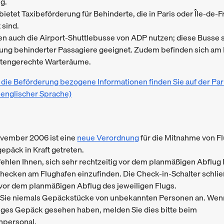
g.
bietet Taxibeförderung für Behinderte, die in Paris oder Île-de-
 sind.
en auch die Airport-Shuttlebusse von ADP nutzen; diese Busse s
ung behinderter Passagiere geeignet. Zudem befinden sich am
tengerechte Warteräume.
 die Beförderung bezogene Informationen finden Sie auf der Par
 englischer Sprache)
vember 2006 ist eine
neue Verordnung
für die Mitnahme von F
epäck in Kraft getreten.
ehlen Ihnen, sich sehr rechtzeitig vor dem planmäßigen Abflug 
hecken am Flughafen einzufinden. Die Check-in-Schalter schli
vor dem planmäßigen Abflug des jeweiligen Flugs.
ie niemals Gepäckstücke von unbekannten Personen an. Wen
iges Gepäck gesehen haben, melden Sie dies bitte beim
npersonal.