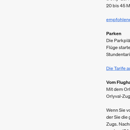
20 bis 45 M
empfohlene 
Parken
Die Parkplä
Flüge start
Stundentari
Die Tarife 
Vom Flughaf
Mit dem Orl
Orlyval-Zug
Wenn Sie vo
der Sie die
Zugs. Nachs