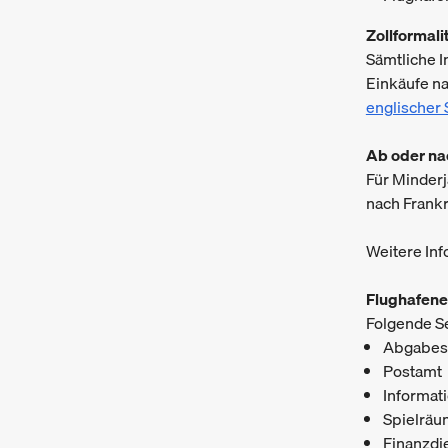
Zollformali
Sämtliche 
Einkäufe na
englischer
Ab oder na
Für Minderj
nach Frank
Weitere In
Flughafene
Folgende Se
Abgabest
Postamt
Informat
Spielräu
Finanzdi