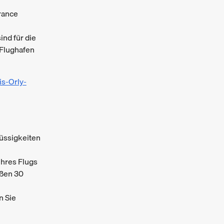
France
ind für die
 Flughafen
is-Orly-
lüssigkeiten
Ihres Flugs
eßen 30
n Sie