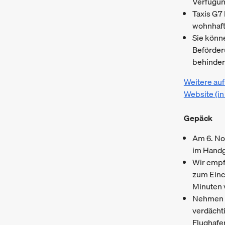
Verfügun
Taxis G7 
wohnhaft
Sie könn
Beförder
behinder
Weitere auf
Website (in
Gepäck
Am 6. No
im Handg
Wir empf
zum Einc
Minuten 
Nehmen S
verdächt
Flughafe