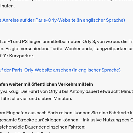
inuten.
Anreise auf der Paris-Orly-Website (in englischer Sprache)
tze P1 und P3 liegen unmittelbar neben Orly 3, von wo aus die T
en. Es gibt verschiedene Tarife: Wochenende, Langzeitparken u
f für Kurzparker.
auf der Paris-Orly-Website ansehen (in englischer Sprache)
en weiter mit öffentlichen Verkehrsmitteln
yval-Zug: Die Fahrt von Orly 3 bis Antony dauert etwa acht Minu
 fährt alle vier und sieben Minuten.
m Flughafen aus nach Paris reisen, können Sie eine Fahrkarte k
 gesamte Strecke zurücklegen können – inklusive Nutzung des O
tehend die Dauer der einzelnen Fahrten: