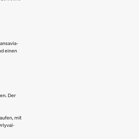
ransavia-
nd einen
ten. Der
aufen, mit
rlyval-