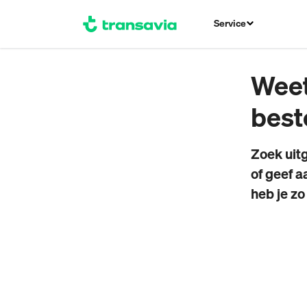
Service
Weet
best
Zoek uit
of geef a
heb je zo