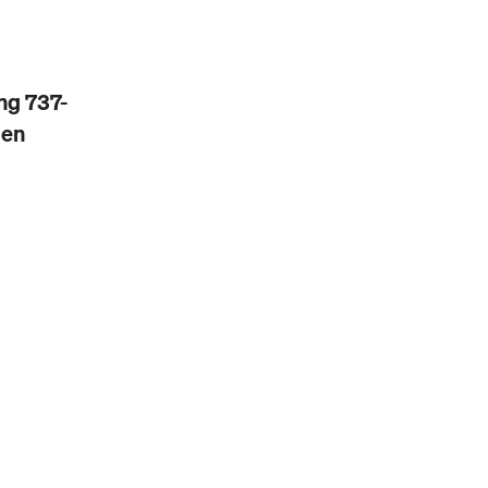
ng 737-
gen