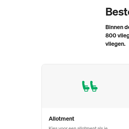
Bes
Binnen d
800 vlie
vliegen.
Allotment
Kies voor een allotment als je