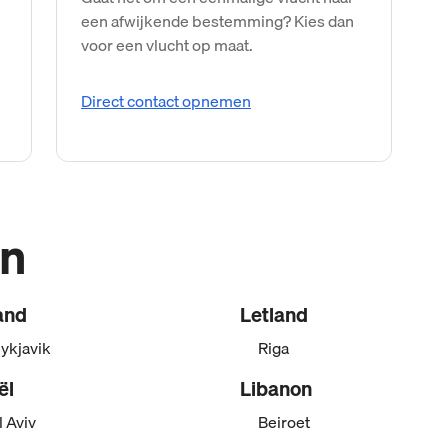
een afwijkende bestemming? Kies dan
voor een vlucht op maat.
Direct contact opnemen
n
and
Letland
ykjavik
Riga
ël
Libanon
l Aviv
Beiroet