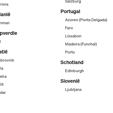
Salzburg
rona
Portugal
danië
Azoren (Ponta Delgada)
mman
Faro
pverdie
Lissabon
l
Madeira (Funchal)
atië
Porto
brovnik
Schotland
la
Edinburgh
jeka
Slovenië
lit
Ljubljana
dar