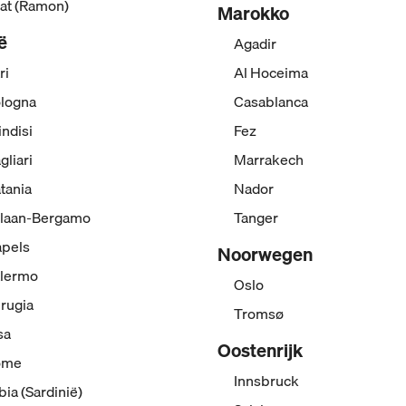
lat (Ramon)
Marokko
ië
Agadir
ri
Al Hoceima
logna
Casablanca
indisi
Fez
gliari
Marrakech
tania
Nador
laan-Bergamo
Tanger
pels
Noorwegen
lermo
Oslo
rugia
Tromsø
sa
Oostenrijk
ome
Innsbruck
bia (Sardinië)