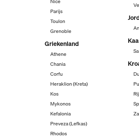
Nice
Ve
Parijs
Jor
Toulon
A
Grenoble
Kaa
Griekenland
Sa
Athene
Kro
Chania
Corfu
Du
Heraklion (Kreta)
Pu
Kos
Ri
Mykonos
Sp
Kefalonia
Za
Preveza (Lefkas)
Rhodos