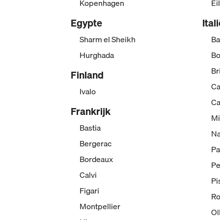
Kopenhagen
Ei
Egypte
Ital
Sharm el Sheikh
Ba
Hurghada
Bo
Br
Finland
Ca
Ivalo
Ca
Frankrijk
Mi
Bastia
Na
Bergerac
Pa
Bordeaux
Pe
Calvi
Pi
Figari
R
Montpellier
Ol