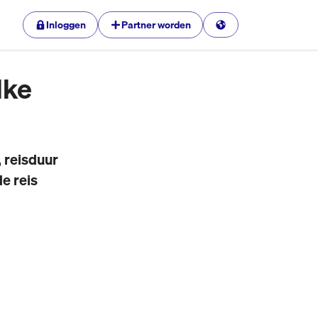
Inloggen
Partner worden
lke
 reisduur
de reis