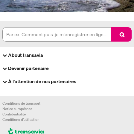
About transavia
À propos de nous
Devenir partenaire
Destinations
Vendre des billets d'avion
Accéder à www.transavia.com
À l'attention de nos partenaires
Les Bloc-Sièges
Contact
Accéder à Transpartner
Vol sur mesure
Voyages de groupe
Conditions de transport
Affiliés
Notice européenes
Confidentialité
Conditions d’utilisation